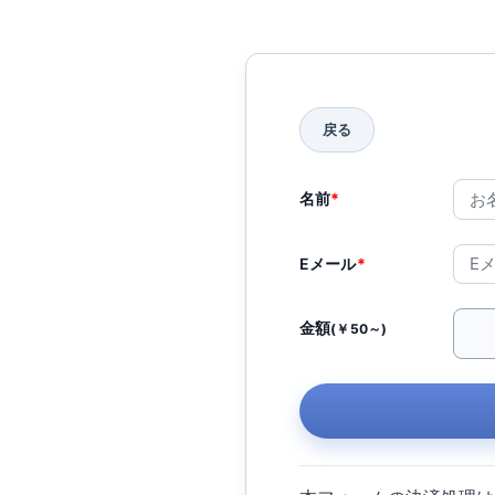
名前
*
Eメール
*
金額
(￥50～)