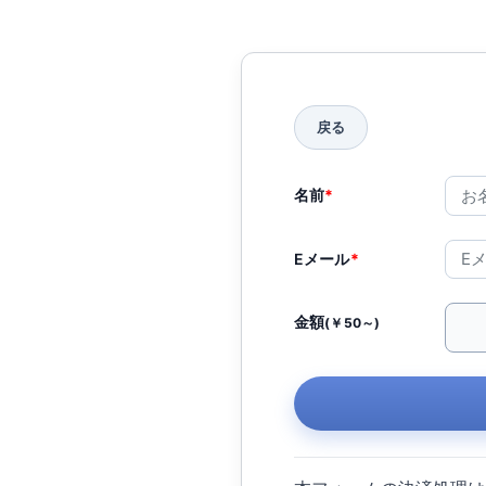
名前
*
Eメール
*
金額
(￥50～)