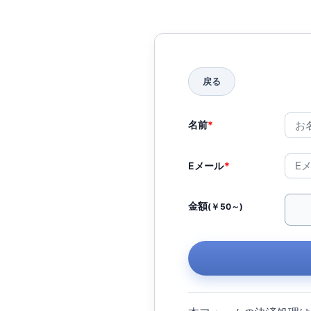
名前
*
Eメール
*
金額
(￥50～)