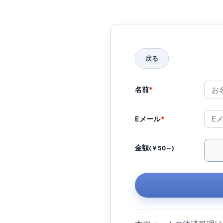
名前
*
Eメール
*
金額
(￥50～)