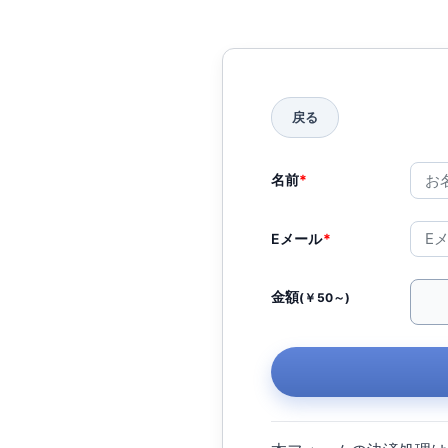
名前
*
Eメール
*
金額
(￥50～)